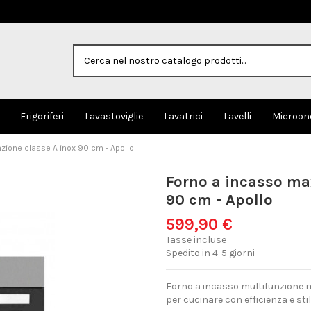
Frigoriferi
Lavastoviglie
Lavatrici
Lavelli
Microon
zione classe A inox 90 cm - Apollo
Forno a incasso max
90 cm - Apollo
599,90 €
Tasse incluse
Spedito in 4-5 giorni
Forno a incasso multifunzione ma
per cucinare con efficienza e stil