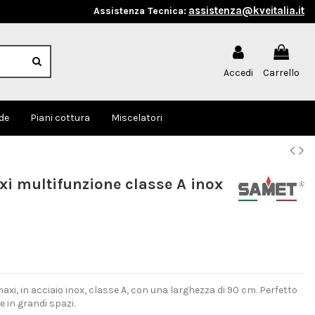
assistenza@kveitalia.it
Assistenza Tecnica:
Accedi
Carrello
de
Piani cottura
Miscelatori
i multifunzione classe A inox
xi, in acciaio inox, classe A, con una larghezza di 90 cm. Perfetto
e in grandi spazi.