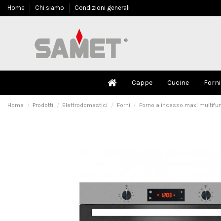
Home
Chi siamo
Condizioni generali
Cappe
Cucine
Forni
Home
Prodotti
Elettrodomestici
Forni
Forno a incasso maxi multifun