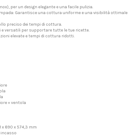
inox), per un design elegante e una facile pulizia.
pada: Garantisce una cottura uniforme e una visibilità ottimale
llo preciso dei tempi di cottura.
 e versatili per supportare tutte le tue ricette.
oni elevate e tempi di cottura ridotti.
iore
ola
la
iore + ventola
1 x 890 x 574,3 mm
a incasso