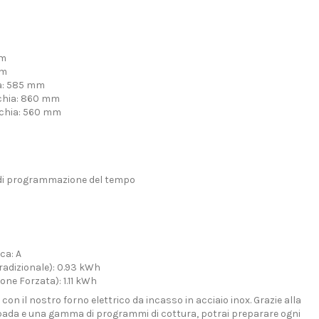
mm
mm
ia: 585 mm
cchia: 860 mm
cchia: 560 mm
e di programmazione del tempo
ca: A
radizionale): 0.93 kWh
ne Forzata): 1.11 kWh
 con il nostro forno elettrico da incasso in acciaio inox. Grazie alla
pada e una gamma di programmi di cottura, potrai preparare ogni