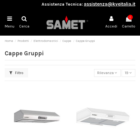
assistenza@kveitalia.it
Assistenza Tecnica:
0
Menu
Cerca
Accedi
Carrello
Home
Prodotti
Elettrodomestici
Cappe
Cappe Gruppi
Cappe Gruppi
Filtro
Rilevanza
19