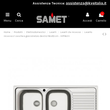
assistenza@kveitalia.it
Assistenza Tecnica:
0
Menu
Cerca
Accedi
Carrello
Home
Prodotti
Elettrodomestici
Lavelli
Lavelli da incasso
Lavello
incasso 2 vasche e gocciolatoio destro 116x50 cm - MP1162V