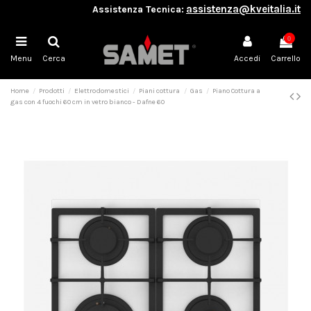
assistenza@kveitalia.it
Assistenza Tecnica:
0
Menu
Cerca
Accedi
Carrello
Home
Prodotti
Elettrodomestici
Piani cottura
Gas
Piano Cottura a
gas con 4 fuochi 60 cm in vetro bianco - Dafne 60