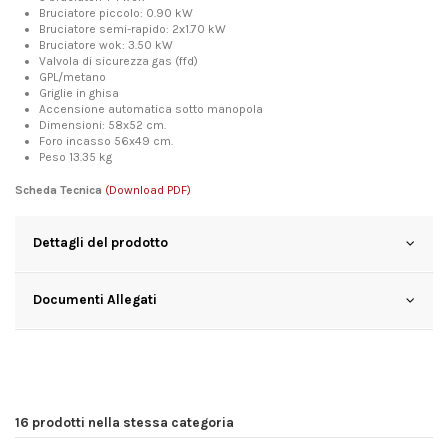
Bruciatore piccolo: 0.90 kW
Bruciatore semi-rapido: 2x1.70 kW
Bruciatore wok: 3.50 kW
Valvola di sicurezza gas (ffd)
GPL/metano
Griglie in ghisa
Accensione automatica sotto manopola
Dimensioni: 58x52 cm.
Foro incasso 56x49 cm.
Peso 13.35 kg
Scheda Tecnica
(Download PDF)
Dettagli del prodotto
Documenti Allegati
16 prodotti nella stessa categoria